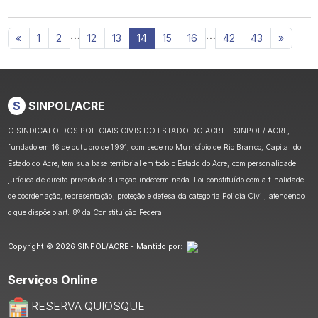
…
…
«
1
2
12
13
14
15
16
42
43
»
S
SINPOL/ACRE
O SINDICATO DOS POLICIAIS CIVIS DO ESTADO DO ACRE – SINPOL/ ACRE,
fundado em 16 de outubro de 1991, com sede no Município de Rio Branco, Capital do
Estado do Acre, tem sua base territorial em todo o Estado do Acre, com personalidade
jurídica de direito privado de duração indeterminada. Foi constituído com a finalidade
de coordenação, representação, proteção e defesa da categoria Policia Civil, atendendo
o que dispõe o art. 8º da Constituição Federal.
Copyright © 2026 SINPOL/ACRE - Mantido por:
Serviços Online
RESERVA QUIOSQUE