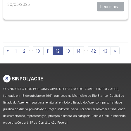
30/05/2025
Leia mais...
…
…
«
1
2
10
11
12
13
14
42
43
»
S
SINPOL/ACRE
O SINDICATO DOS POLICIAIS CIVIS DO ESTADO DO ACRE – SINPOL/ ACRE,
fundado em 16 de outubro de 1991, com sede no Município de Rio Branco, Capital do
Estado do Acre, tem sua base territorial em todo o Estado do Acre, com personalidade
jurídica de direito privado de duração indeterminada. Foi constituído com a finalidade
de coordenação, representação, proteção e defesa da categoria Policia Civil, atendendo
o que dispõe o art. 8º da Constituição Federal.