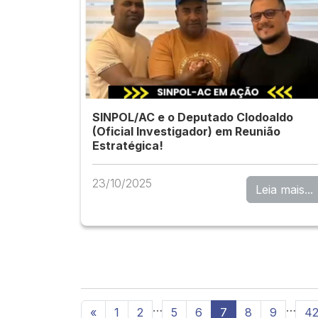
SINPOL/AC e o Deputado Clodoaldo
(Oficial Investigador) em Reunião
Estratégica!
23/10/2025
Leia mais...
…
…
«
1
2
5
6
7
8
9
4