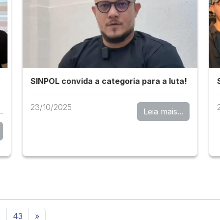
SINPOL convida a categoria para a luta!
23/10/2025
Leia mais...
2
43
»