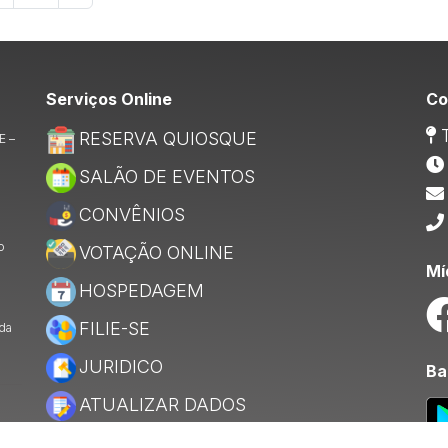
Serviços Online
Co
T
RESERVA QUIOSQUE
E –
SALÃO DE EVENTOS
CONVÊNIOS
o
VOTAÇÃO ONLINE
Mí
HOSPEDAGEM
FILIE-SE
 da
JURIDICO
Ba
ATUALIZAR DADOS