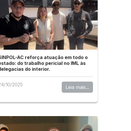
SINPOL-AC reforça atuação em todo o
estado: do trabalho pericial no IML às
delegacias do interior.
24/10/2025
Leia mais...