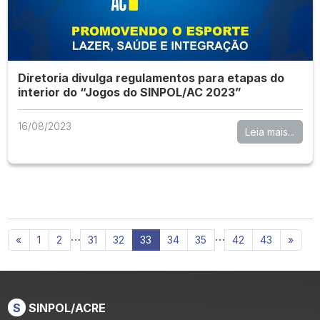
Diretoria divulga regulamentos para etapas do
interior do “Jogos do SINPOL/AC 2023”
16/08/2023
Leia mais...
…
…
«
1
2
31
32
33
34
35
42
43
»
S
SINPOL/ACRE